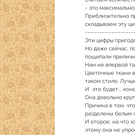
- это максимально
Приблизительно пр
складываем эту ци
--------------------
Эти цифры пригодя
Но даже сейчас, п
пощипали прилично
Нам не впервой та
Цветочные ткани в
таком стиле. Лучш
И  это будет.... ко
Она довольно круп
Причина в том, чт
разделены белым 
И второе, на что 
этому она не упро