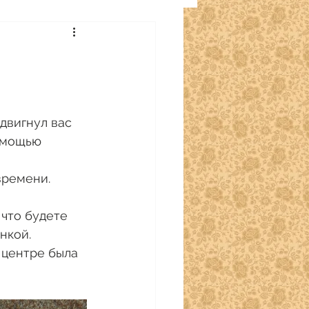
двигнул вас 
омощью 
времени. 
что будете 
нкой. 
 центре была 