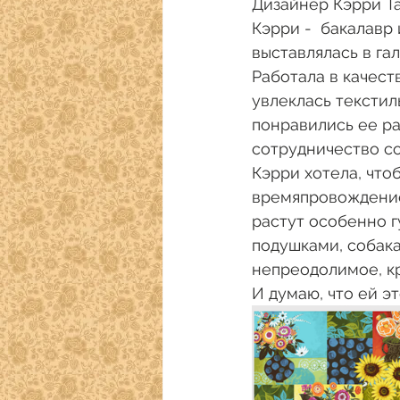
Дизайнер Кэрри Та
Кэрри -  бакалавр
выставлялась в гал
Работала в качест
увлеклась текстил
понравились ее ра
сотрудничество со
Кэрри хотела, что
времяпровождение:
растут особенно гу
подушками, собака
непреодолимое, кр
И думаю, что ей эт