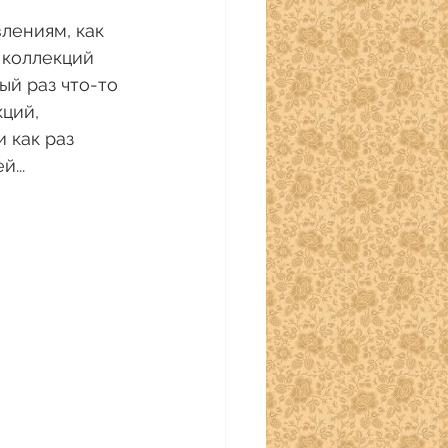
 коллекций 
ый раз что-то 
ций, 
 как раз 
... 