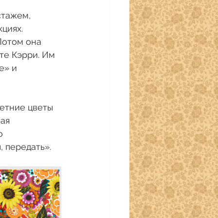
стажем, 
циях. 
Потом она 
те Кэрри. Им 
е» и 
етние цветы 
ая 
о 
 передать». 