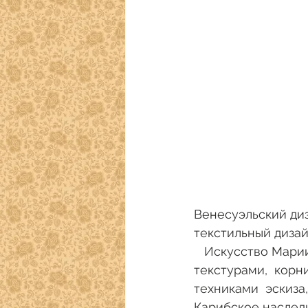
Венесуэльский диз
текстильный дизай
   Искусство Марии очень органично, насыщенно  яркими цветами и богатыми 
текстурами,  корн
техниками  эскиза,
Карибское наследи