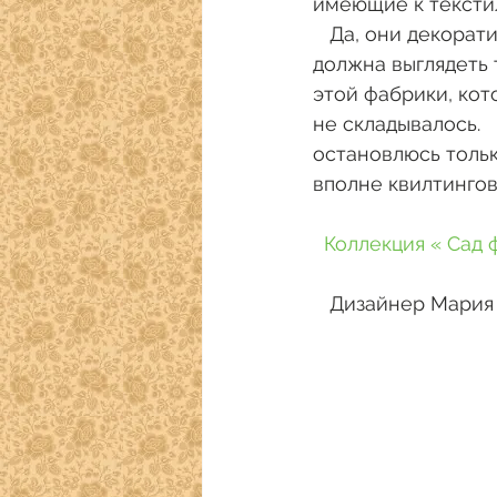
имеющие к тексти
   Да, они декоративны, но не совсем соответствуют нашим представлениям, как 
должна выглядеть 
этой фабрики, кот
не складывалось.  
остановлюсь только
вполне квилтинговы
 Коллекция « Сад 
   Дизайнер Мари