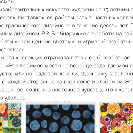
сман. 
 изобразительных искусств, художник с 15 летним 
ереях, выставках, ее работы есть в  частных коллек
ве графического дизайнера в течение десяти лет. 
ьным дизайном. Р & Б обнаружил ее работы на сай
боты «насыщенные цветами  и игриво беззаботны
стоялось. 
бы эта коллекция отражала лето и ее беззаботное 
 «Это любимое место на веранде сада, где мои л
сто,  или на  садовой  качели, где я сижу заваленн
 с каждой стороны, с чашкой кофе и альбомом. Эт
асочное, солнечно цветочное чувство, что я хотел,
о удалось. 