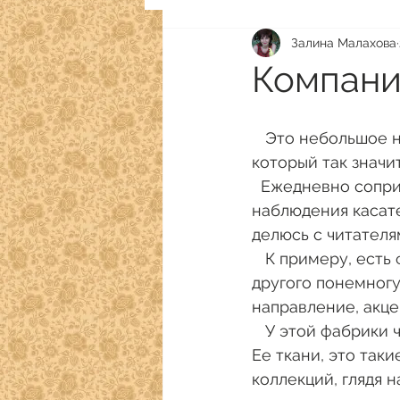
Залина Малахова
Компания
   Это небольшое наблюдение не претендует на развернутый анализ объекта, 
который так значит
  Ежедневно соприкасаясь с миром квилтинговых тканей, я сделала кое-какие 
наблюдения касат
делюсь с читателя
   К примеру, есть фабрики,  о которых особо и сказать нечего.  Делают и того и 
другого понемногу.
направление, акце
   У этой фабрики четко прослеживается линия выпуска художественных тканей.  
Ее ткани, это так
коллекций, глядя 