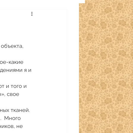
дениями я и 
», свое 
  Много 
иков, не 