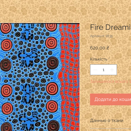
Fire Dream
Артикул: 1835
Ціна
620,00 ₴
Кількість
*
Залишилося всього 1
Додати до кош
Данные о ткани