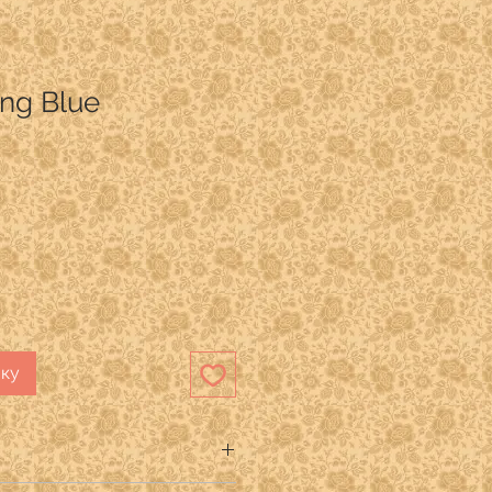
ing Blue
ику