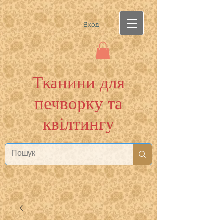
Вход
Тканини для
печворку та
квілтингу