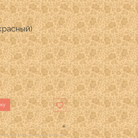
(красный)
3
ику