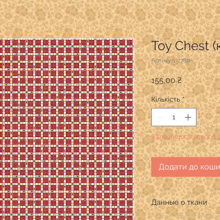
Toy Chest 
Артикул: 2780
Ціна
155,00 ₴
Кількість
*
Залишилося всього 
Додати до кош
Данные о ткани