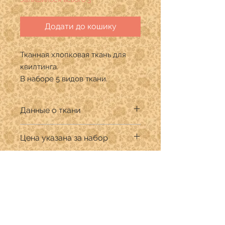
Додати до кошику
Тканная хлопковая ткань для
квилтинга.
В наборе 5 видов ткани.
Данные о ткани
Производитель: :Diamond
Цена указана за набор
Дизайнер:
Состав: 100% хлопок премиум
Набор из пяти видов ткани по
Ширина ткани 110 см.
четверть ярда. (отрезы 23*110 см. )
Про бутік
Інформація для покупців