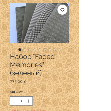
Набор "Faded
Memories"
(зеленый)
Ціна
775,00 ₴
Кількість
*
Залишилося всього 3