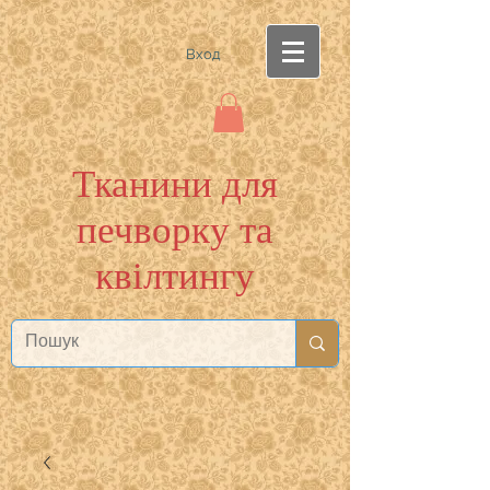
Вход
Тканини для
печворку та
квілтингу