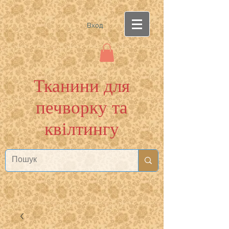
Вход
Тканини для
печворку та
квілтингу