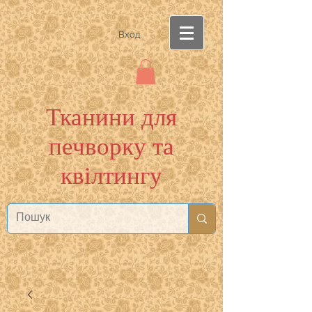
Вход
Тканини для
печворку та
квілтингу