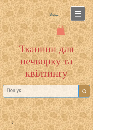
Вход
Тканини для
печворку та
квілтингу