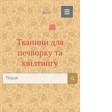
Вход
Тканини для
печворку та
квілтингу