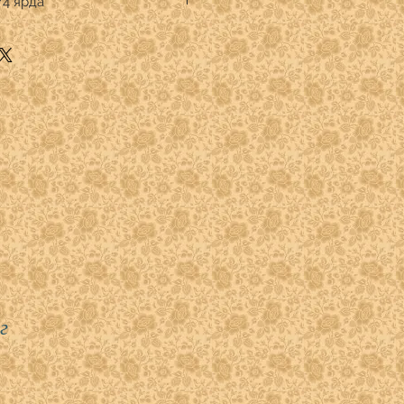
/4 ярда
.
тве кратном 1/4 ярда.
" указывать:
 -1
 - 2
)- 3
- 4
г