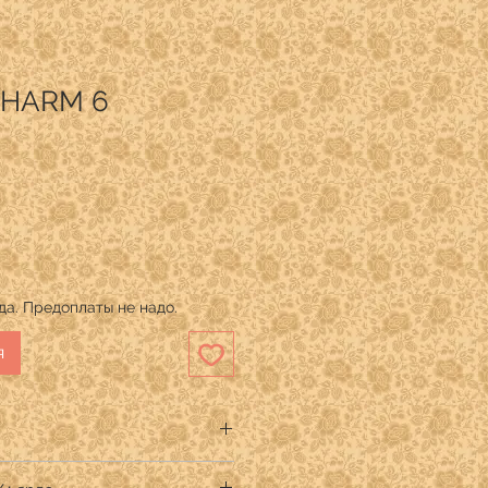
CHARM 6
рда. Предоплаты не надо.
я
LTING TREASURES