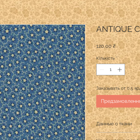
ANTIQUE 
Ціна
120,00 ₴
Кількість
*
Заказывать от 0,5 я
Предзамовленн
Данные о ткани
Производитель:QUI