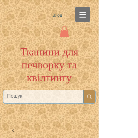
Вход
Тканини для
печворку та
квілтингу