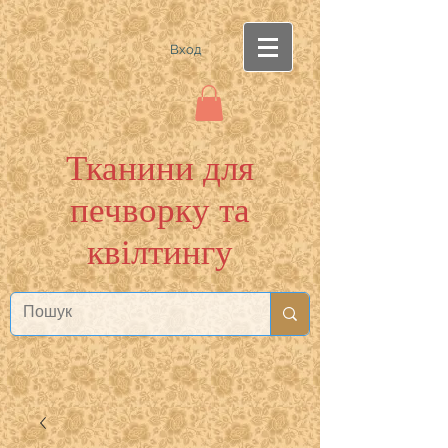
Вход
Тканини для
печворку та
квілтингу