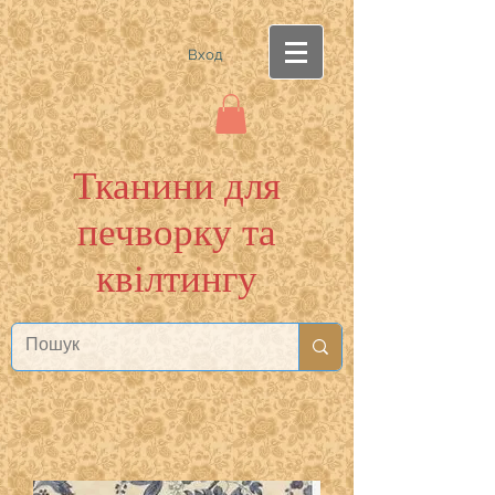
Вход
Тканини для
печворку та
квілтингу