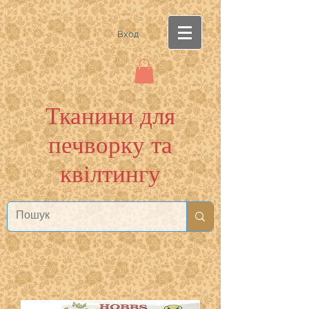
Вход
Тканини для
печворку та
квілтингу