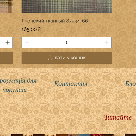
Японский тканный 83934-66
Швидкий перегляд
Ціна
165,00 ₴
Додати у кошик
формація для
Контакты
Бло
покупців
Читайте