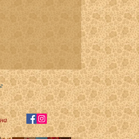
г
 на