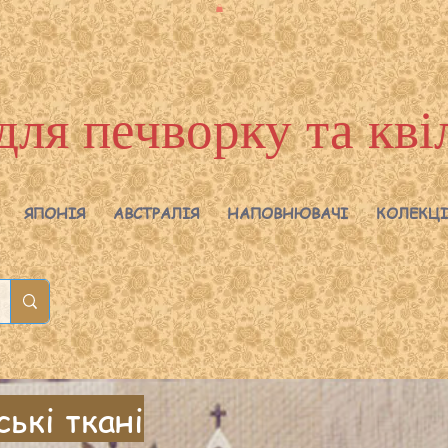
для печворку та кві
ЯПОНІЯ
АВСТРАЛІЯ
НАПОВНЮВАЧІ
КОЛЕКЦІ
ькі ткані