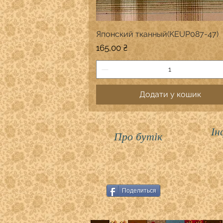
Японский тканный(KEUP087-47)
Швидкий перегляд
Ціна
165,00 ₴
Додати у кошик
Ін
Про бутік
Поделиться