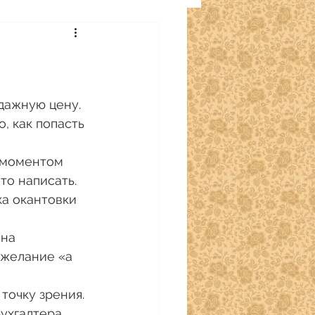
дажную цену.
, как попасть 
 моментом 
то написать. 
ка окантовки 
на 
 желание «а 
точку зрения. 
ухгалтера. 