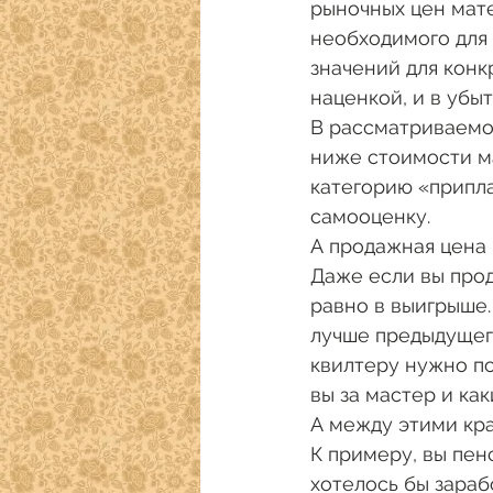
рыночных цен мате
необходимого для
значений для конк
наценкой, и в убы
В рассматриваемом
ниже стоимости ма
категорию «припла
самооценку. 
А продажная цена 
Даже если вы прод
равно в выигрыше.
лучше предыдущего
квилтеру нужно по
вы за мастер и как
А между этими кра
К примеру, вы пен
хотелось бы зараб