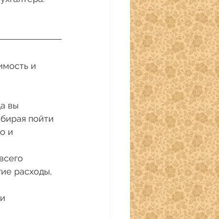
имость и 
а вы 
ыбирая пойти 
о и 
всего 
ие расходы, 
и 