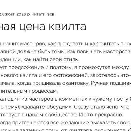
15 жовт. 2020 р.
Читати 9 хв
ая цена квилта
аших мастеров, как продавать и как считать про
главной должна быть темы, как повышать мастерство
денции, как найти свой стиль.
ует предложение и поэтому, в промежутке между
нового квилта и его фотосессией, захотелось что-
ачала, когда пришивала окантовку. Ручная подшив
слительным процессам.
ал один из мастеров в комментах к чужому посту (
 тему): «давайте обсудим». Сразу стало ясно, что
тствует в нашем сообществе. И это прекрасно.
 когда приглашаются все желающие высказать свою 
ысли на заданную тему, от квилтера, экономиста, б