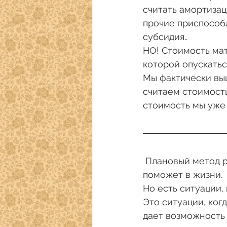
считать амортизац
прочие приспособл
субсидия.. 
НО! Стоимость мат
которой опускаться
Мы фактически выш
считаем стоимость
стоимость мы уже 
 Плановый метод расчета продажной цены, если честно говорить, вам мало чем 
поможет в жизни. 
Но есть ситуации, 
Это ситуации, ког
дает возможность 