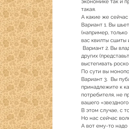
экономике так и п
такая. 
А какие же сейчас
Вариант 1. Вы шье
(например, только
вас квилты сшиты и
 Вариант 2. Вы владеете какими-то техническими средствами которых нет у 
других (представь
выстегивать роско
По сути вы монопо
Вариант 3.  Вы пу
принадлежите к как
потребителя, не п
вашего «звездного
В этом случае, с 
Но нас сейчас вол
А вот ему-то надо