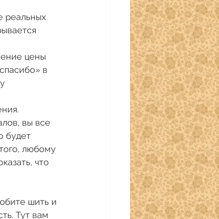
е реальных 
рывается 
жение цены 
спасибо» в 
у 
ния. 
лов, вы все 
о будет 
того, любому 
азать, что 
юбите шить и 
ть. Тут вам 