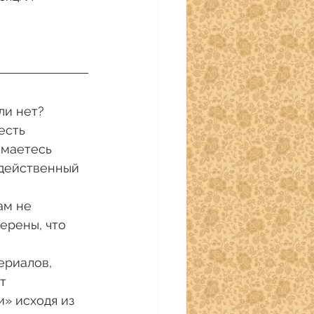
ли нет?
есть 
имаетесь 
 действенный 
ам не 
ерены, что 
ериалов, 
т 
» исходя из 