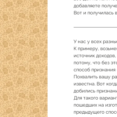
добавляете получ
Вот и получилась 
У нас у всех разн
К примеру, возьме
источник доходов,
потому, что без э
способ признания 
Похвалить вашу ра
известна. Вот ког
добились признани
Для такого вариан
пошедших на изгот
предыдущего спосо