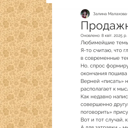
Залина Малахова
Продажн
Оновлено:
8 квіт. 2025 р.
Любимейшие темы н
Я-то считаю, что 
в современные тен
Но, спрос формир
окончания пошива 
Верней «писать» н
располагает к мы
Как недавно напис
совершенно другую
поговорить» прису
Вот и тот случай,
А для затравки - м