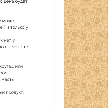
о цена будет 
е может 
й и только у 
ко вы можете 
ругах, или 
рос 
 Часть 
ый продукт.