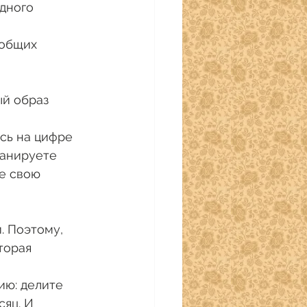
дного 
общих 
ланируете 
е свою 
торая 
яц. И 