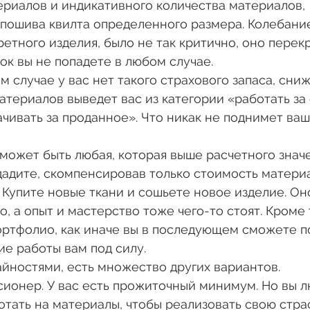
риалов и индикативного количества материалов, 
 пошива квилта определенного размера. Колебани
ретного изделия, было не так критично, оно перек
ток вы не попадете в любом случае.
 случае у вас нет такого страхового запаса, сни
териалов выведет вас из категории «работать за 
чивать за проданное». Что никак не поднимет ваш
может быть любая, которая выше расчетного значе
адите, скомпенсировав только стоимость материа
 Купите новые ткани и сошьете новое изделие. Он
, а опыт и мастерство тоже чего-то стоят. Кроме 
ртфолио, как иначе вы в последующем сможете пок
ие работы вам под силу.
йностями, есть множество других вариантов. 
сионер. У вас есть прожиточный минимум. Но вы л
отать на материалы, чтобы реализовать свою страс