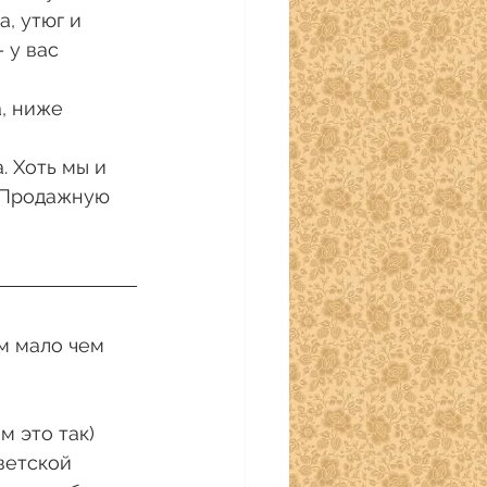
, утюг и 
 у вас 
, ниже 
 Хоть мы и 
. Продажную 
 это так) 
ветской 