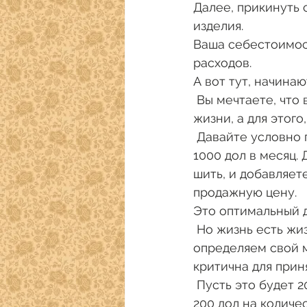
Далее, прикинуть 
изделия. 
Ваша себестоимос
расходов.
А вот тут, начина
 Вы мечтаете, что ваше творчество должно обеспечить вам достойный образ 
жизни, а для этого
 Давайте условно посчитаем, что наши смелые фантазии остановились на цифре 
1000 дол в месяц.
шить, и добавляет
продажную цену. 
Это оптимальный д
 Но жизнь есть жизнь, и надо готовиться к любым поворотам событий. Поэтому, 
определяем свой 
критична для прин
 Пусть это будет 200 дол. Повторяете операцию предыдущую операцию: делите 
200 дол на количе