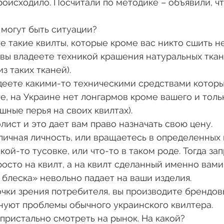
роисходило. Посчитали по методике – объявили, чт
 могут быть ситуации? 
те такие квилты, которые кроме вас никто сшить н
 вы владеете техникой крашения натуральных ткане
з таких тканей).
те, на Украине нет лонгармов кроме вашего и толь
шные перья на своих квилтах).
лист и это дает вам право назначать свою цену.
бличная личность, или вращаетесь в определенных к
ой-то тусовке, или что-то в таком роде. Тогда зап
росто на квилт, а на квилт сделанный именно вами.
 блеска» невольно падает на ваши изделия. 
точки зрения потребителя, вы производите брендов
нуют проблемы обычного украинского квилтера. 
 пристально смотреть на рынок. На какой?