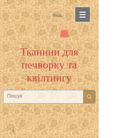
Вход
Тканини для
печворку та
квілтингу