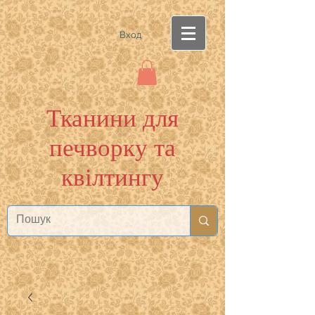
Вход
Тканини для
печворку та
квілтингу