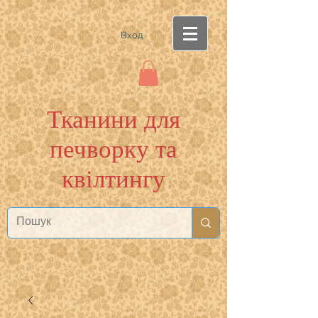
Вход
Тканини для
печворку та
квілтингу