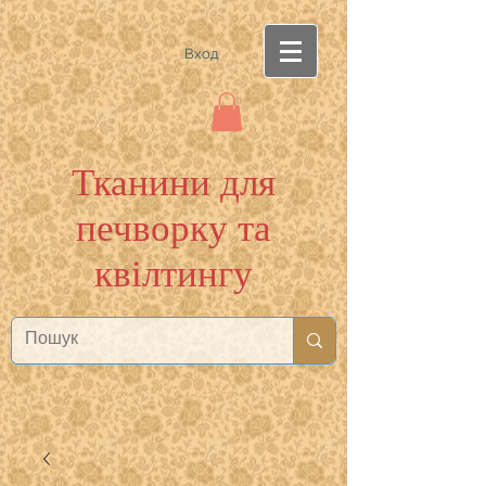
Вход
Тканини для
печворку та
квілтингу