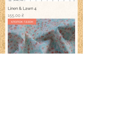
Linen & Lawn 4
Ціна
155,00 ₴
хлопок газон
Woodland Clearing
Ціна
155,00 ₴
Про бутік