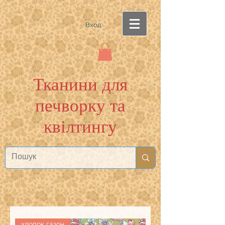
Вход
Тканини для
печворку та
квілтингу
хлопок газон