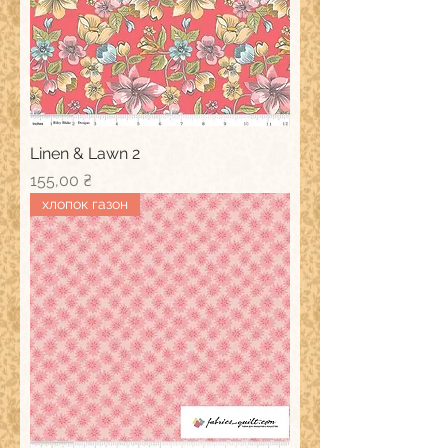
Linen & Lawn 2
Ціна
155,00 ₴
хлопок газон