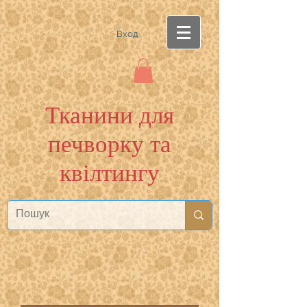
Вход
Тканини для
печворку та
квілтингу