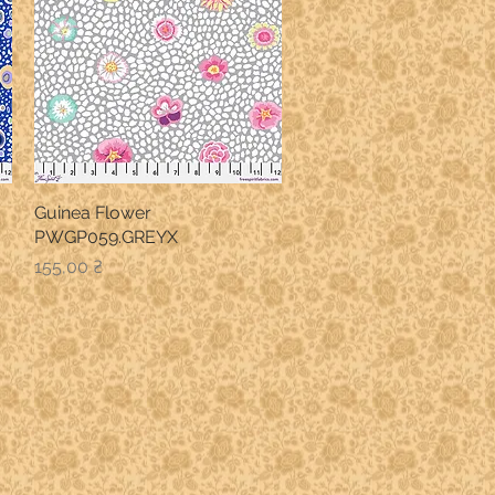
Guinea Flower
Швидкий перегляд
PWGP059.GREYX
Ціна
155,00 ₴