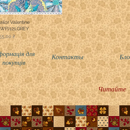
ailor Valentine
Швидкий перегляд
WPJ121.GREY
іна
55,00 ₴
формація для
Контакты
Бло
покупців
Читайте