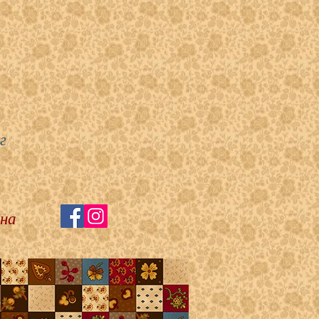
г
 на