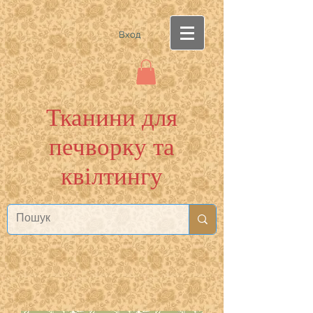
Вход
Тканини для
печворку та
квілтингу