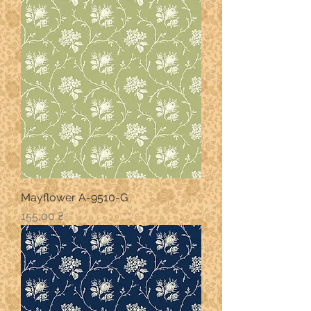
Mayflower A-9510-G
Ціна
155,00 ₴