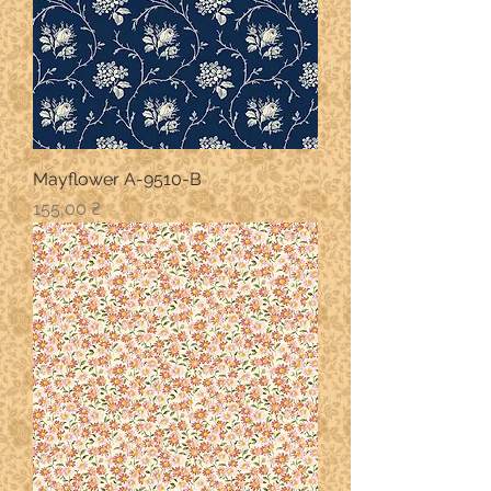
Mayflower A-9510-B
Ціна
155,00 ₴