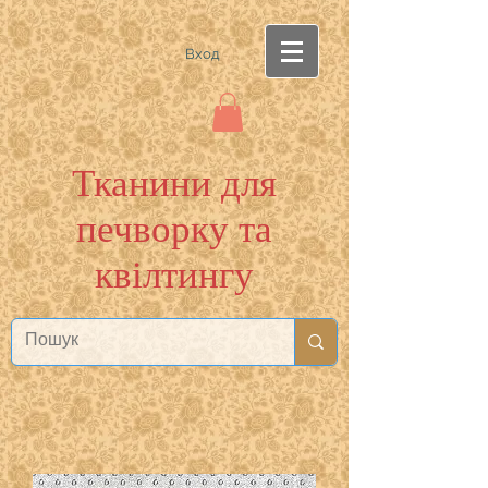
Вход
Тканини для
печворку та
квілтингу