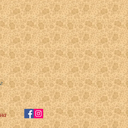
г
 на