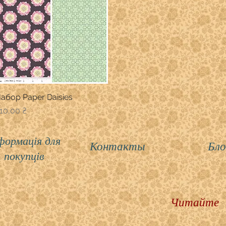
абор Paper Daisies
Швидкий перегляд
іна
10,00 ₴
формація для
Контакты
Бло
покупців
Читайте