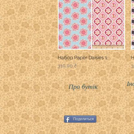
Набор Paper Daisies 1
Швидкий перегляд
Н
Ціна
Ц
310,00 ₴
3
Ін
Про бутік
Поделиться