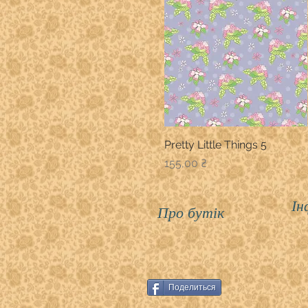
Pretty Little Things 5
Швидкий перегляд
Ціна
155,00 ₴
Ін
Про бутік
Поделиться