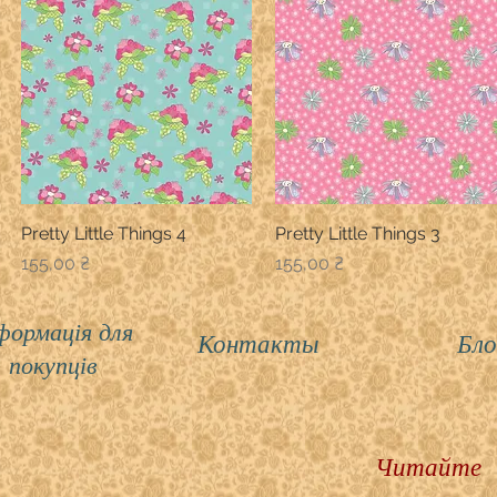
Pretty Little Things 4
Швидкий перегляд
Pretty Little Things 3
Швидкий перегляд
Ціна
Ціна
155,00 ₴
155,00 ₴
формація для
Контакты
Бло
покупців
Читайте