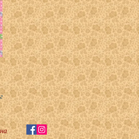
г
 на