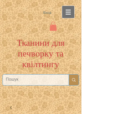
Вход
Тканини для
печворку та
квілтингу