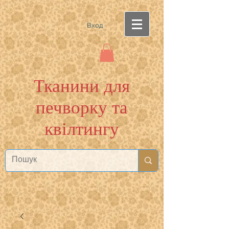
Вход
Тканини для
печворку та
квілтингу