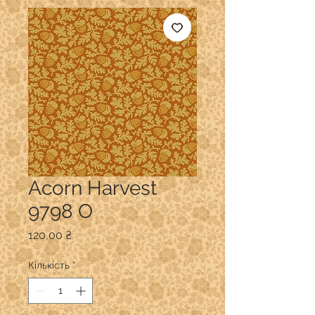
Acorn Harvest
9798 O
Ціна
120,00 ₴
Кількість
*