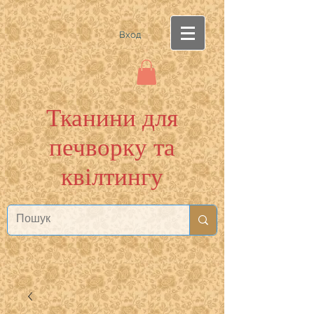
Вход
Тканини для
печворку та
квілтингу