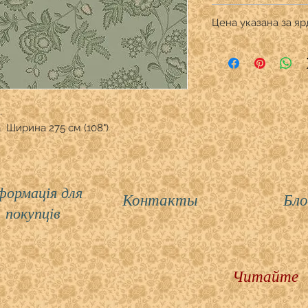
Производитель: Hen
Цена указана з
Дизайнер:
Состав: 100% хлопо
Продается в количес
Ширина ткани 108 "
1 ярда = 91,4 см
.
 Ширина 275 см (108")
формація для
Контакты
Бло
покупців
Читайте