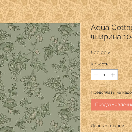
Aqua Cotta
(ширина 10
Ціна
600,00 ₴
Кількість
*
Предоплаты не надо
Предзамовленн
Данные о ткани