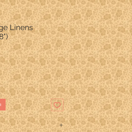
ge Linens
8")
.
я