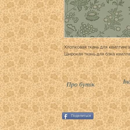
Хлопковая ткань для квилтинга
Широкая ткань для бэка квилта
Ін
Про бутік
Поделиться