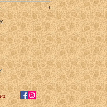
ry Glass
а ярд
к премиум
тве кратном 1ярду.
г
 на