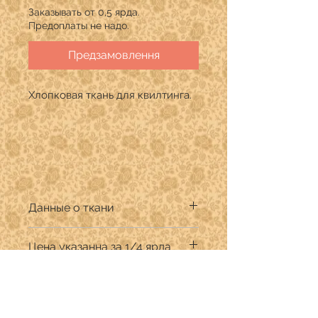
Заказывать от 0,5 ярда.
Предоплаты не надо.
Предзамовлення
Хлопковая ткань для квилтинга.
Данные о ткани
Производитель:ANDOVER FABRICS
Цена указанна за 1/4 ярда
Дизайнер:
Ширина ткани 110 см.
Продается в количестве кратном
1/4 ярда.
В графе "Количество" указывать:
для 1/4 ярда (22,9 см) -1