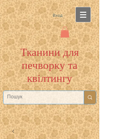
Вход
Тканини для
печворку та
квілтингу