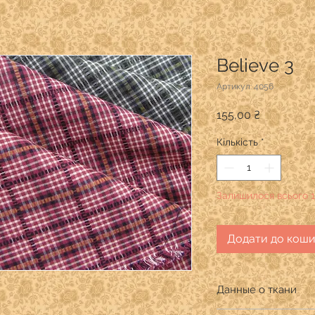
Believe 3
Артикул: 4056
Ціна
155,00 ₴
Кількість
*
Залишилося всього 1
Додати до кош
Данные о ткани