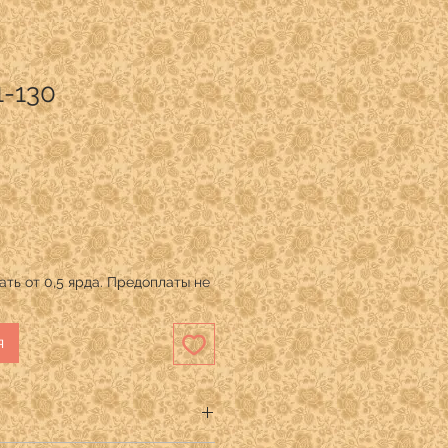
1-130
ть от 0,5 ярда. Предоплаты не
я