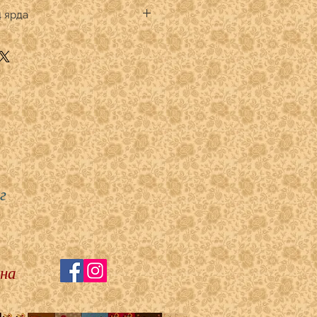
hworks
4 ярда
к премиум
тве кратном 1/4 ярда.
.
" указывать:
 -1
 - 2
)- 3
- 4
г
 на