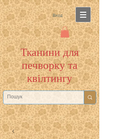
Вход
Тканини для
печворку та
квілтингу