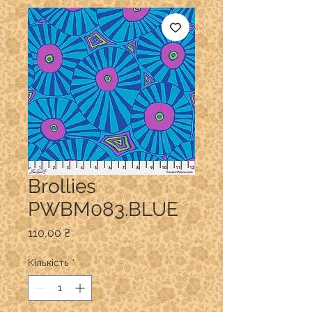
Brollies
PWBM083.BLUE
Ціна
110,00 ₴
Кількість
*