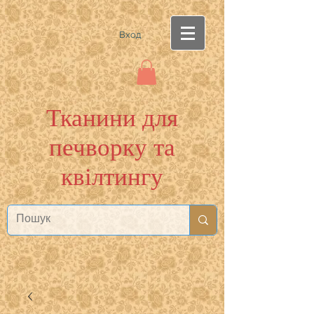
Вход
Тканини для
печворку та
квілтингу