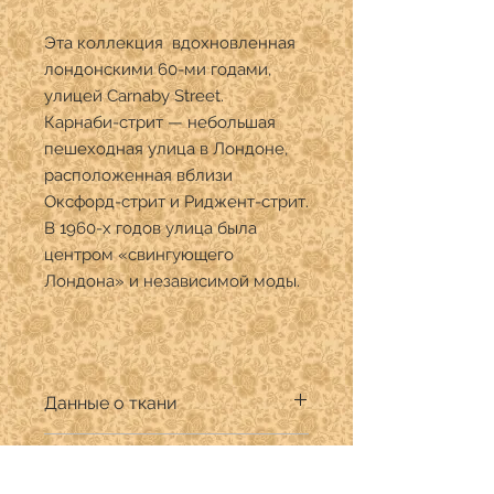
Эта коллекция вдохновленная
лондонскими 60-ми годами,
улицей Carnaby Street.
Карнаби-стрит — небольшая
пешеходная улица в Лондоне,
расположенная вблизи
Оксфорд-стрит и Риджент-стрит.
В 1960-х годов улица была
центром «свингующего
Лондона» и независимой моды.
Данные о ткани
Производитель:Maywood Studio
Цена указанна за 1/4 ярда
Дизайнер:
Состав: 100% хлопок премиум