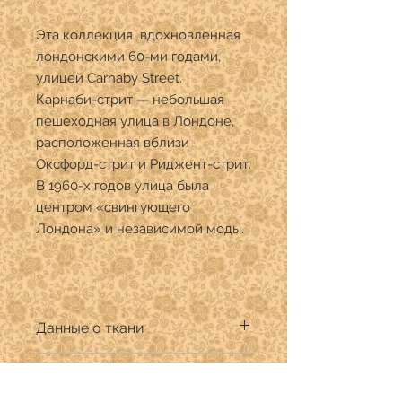
Эта коллекция вдохновленная
лондонскими 60-ми годами,
улицей Carnaby Street.
Карнаби-стрит — небольшая
пешеходная улица в Лондоне,
расположенная вблизи
Оксфорд-стрит и Риджент-стрит.
В 1960-х годов улица была
центром «свингующего
Лондона» и независимой моды.
Данные о ткани
Производитель:Maywood Studio
Цена указанна за 1/4 ярда
Дизайнер:
Состав: 100% хлопок премиум