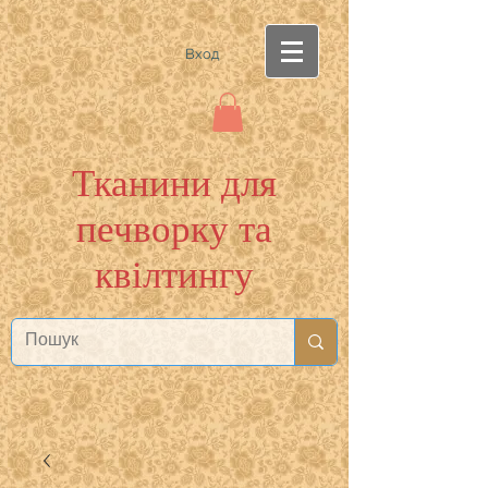
Вход
Тканини для
печворку та
квілтингу