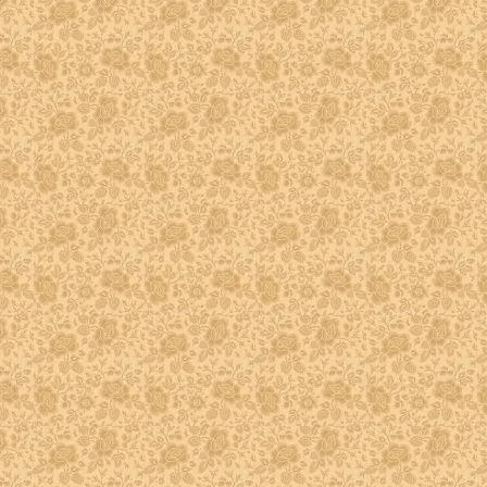
 - 2
)- 3
- 4