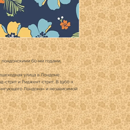
для 1/2 ярда (45,7 см)
для 3/4 ярда (68,5 см
для 1 ярда ( 91,4 см)
.
 лондонскими 60-ми годами,
ешеходная улица в Лондоне,
-стрит и Риджент-стрит. В 1960-х
вингующего Лондона» и независимой