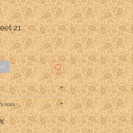
eet 21
ті
ood Studio
/4 ярда
к премиум
тве кратном 1/4 ярда.
.
" указывать:
 -1