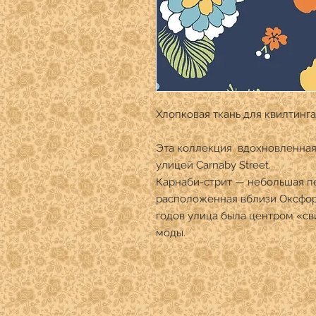
Хлопковая ткань для квилтинга
Эта коллекция вдохновленная
улицей Carnaby Street.
Карнаби-стрит — небольшая п
расположенная вблизи Оксфорд
годов улица была центром «с
моды.