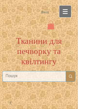
Вход
Тканини для
печворку та
квілтингу