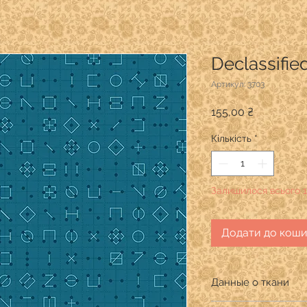
Declassifi
Артикул: 3703
Ціна
155,00 ₴
Кількість
*
Залишилося всього 1
Додати до кош
Данные о ткани