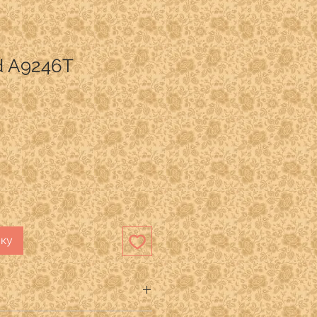
ed A9246T
ику