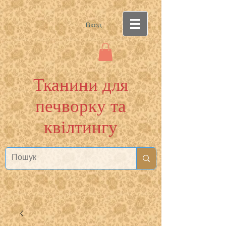
Вход
Тканини для
печворку та
квілтингу