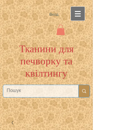
Вход
Тканини для
печворку та
квілтингу