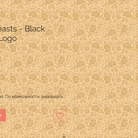
easts - Black
 Logo
о. По возможности заказывать
я