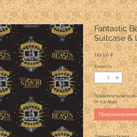
Fantastic B
Suitcase &
Ціна
110,00 ₴
Кількість
*
Предоплаты не нужн
от 0,5 ярда.
Предзамовленн
Данные о ткани