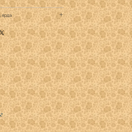
ot Fabrics
4 ярда
к премиум
тве кратном 1/4 ярда.
.
" указывать:
 -1
 - 2
)- 3
- 4
г