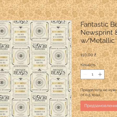
Fantastic B
Newsprint 
w/Metallic
Ціна
110,00 ₴
Кількість
*
Предоплаты не нужн
от 0,5 ярда.
Предзамовленн