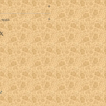
ot Fabrics
4 ярда
к премиум
тве кратном 1/4 ярда.
.
" указывать:
 -1
 - 2
)- 3
- 4
г