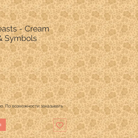
easts - Cream
& Symbols
о. По возможности заказывать
я