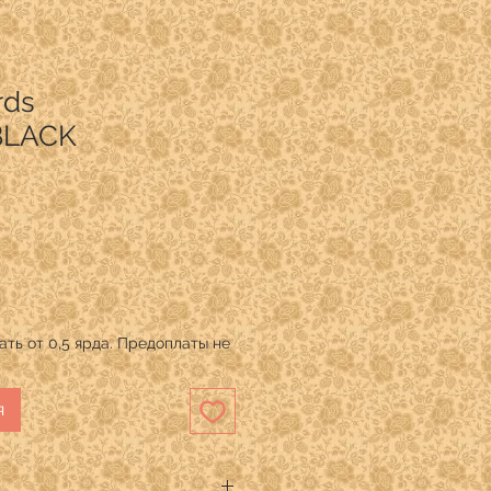
rds
BLACK
ть от 0,5 ярда. Предоплаты не
я