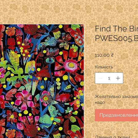
Find The Bi
PWES005.
Ціна
110,00 ₴
Кількість
*
Желательно заказыва
надо.
Предзамовленн
Данные о ткани