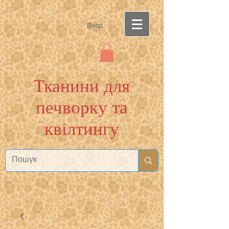
Вход
Тканини для
печворку та
квілтингу