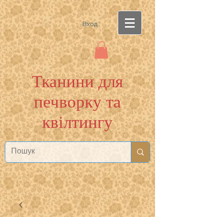
Вход
Тканини для
печворку та
квілтингу