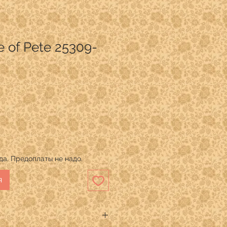
e of Pete 25309-
рда. Предоплаты не надо.
я