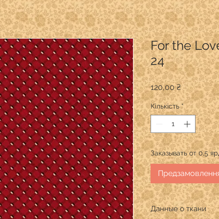
For the Lov
24
Ціна
120,00 ₴
Кількість
*
Заказывать от 0,5 я
Предзамовленн
Данные о ткани