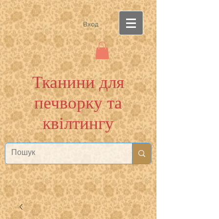
Вход
Тканини для
печворку та
квілтингу